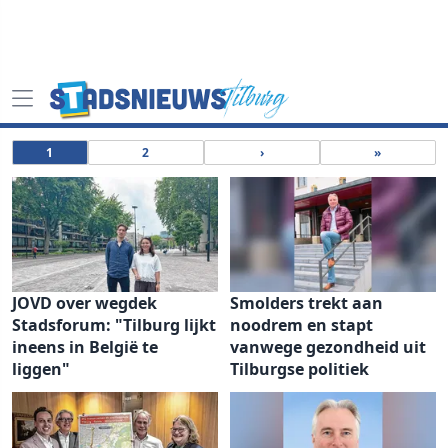
1
2
›
»
JOVD over wegdek
Smolders trekt aan
Stadsforum: "Tilburg lijkt
noodrem en stapt
ineens in België te
vanwege gezondheid uit
liggen"
Tilburgse politiek