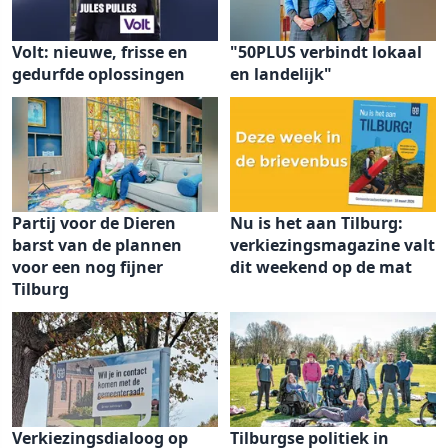
Volt: nieuwe, frisse en
"50PLUS verbindt lokaal
gedurfde oplossingen
en landelijk"
Partij voor de Dieren
Nu is het aan Tilburg:
barst van de plannen
verkiezingsmagazine valt
voor een nog fijner
dit weekend op de mat
Tilburg
Verkiezingsdialoog op
Tilburgse politiek in