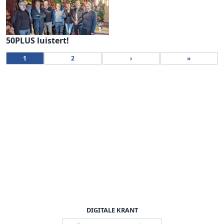
50PLUS luistert!
1
2
›
»
DIGITALE KRANT