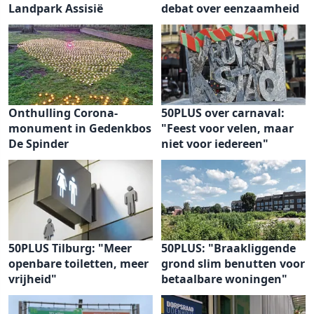
Landpark Assisië
debat over eenzaamheid
Onthulling Corona-
50PLUS over carnaval:
monument in Gedenkbos
"Feest voor velen, maar
De Spinder
niet voor iedereen"
50PLUS Tilburg: "Meer
50PLUS: "Braakliggende
openbare toiletten, meer
grond slim benutten voor
vrijheid"
betaalbare woningen"