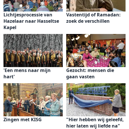
Lichtjesprocessie van
Vastentijd of Ramadan:
Hazelaar naar Hasseltse
zoek de verschillen
Kapel
'Een mens naar mijn
Gezocht: mensen die
hart'
gaan vasten
Zingen met KISG
"Hier hebben wij geleefd,
hier laten wij liefde na"