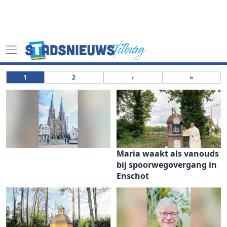
1
2
›
»
Maria waakt als vanouds
bij spoorwegovergang in
Enschot