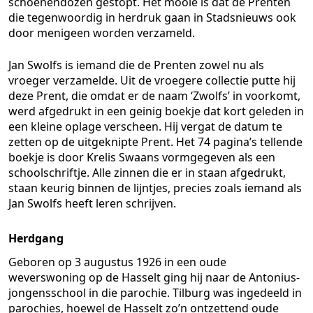
schoenendozen gestopt. Het mooie is dat de Prenten
die tegenwoordig in herdruk gaan in Stadsnieuws ook
door menigeen worden verzameld.
Jan Swolfs is iemand die de Prenten zowel nu als
vroeger verzamelde. Uit de vroegere collectie putte hij
deze Prent, die omdat er de naam ‘Zwolfs’ in voorkomt,
werd afgedrukt in een geinig boekje dat kort geleden in
een kleine oplage verscheen. Hij vergat de datum te
zetten op de uitgeknipte Prent. Het 74 pagina’s tellende
boekje is door Krelis Swaans vormgegeven als een
schoolschriftje. Alle zinnen die er in staan afgedrukt,
staan keurig binnen de lijntjes, precies zoals iemand als
Jan Swolfs heeft leren schrijven.
Herdgang
Geboren op 3 augustus 1926 in een oude
weverswoning op de Hasselt ging hij naar de Antonius-
jongensschool in die parochie. Tilburg was ingedeeld in
parochies, hoewel de Hasselt zo’n ontzettend oude