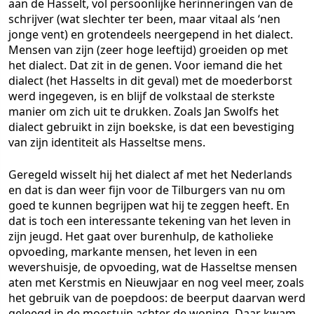
aan de Hasselt, vol persoonlijke herinneringen van de
schrijver (wat slechter ter been, maar vitaal als ‘nen
jonge vent) en grotendeels neergepend in het dialect.
Mensen van zijn (zeer hoge leeftijd) groeiden op met
het dialect. Dat zit in de genen. Voor iemand die het
dialect (het Hasselts in dit geval) met de moederborst
werd ingegeven, is en blijf de volkstaal de sterkste
manier om zich uit te drukken. Zoals Jan Swolfs het
dialect gebruikt in zijn boekske, is dat een bevestiging
van zijn identiteit als Hasseltse mens.
Geregeld wisselt hij het dialect af met het Nederlands
en dat is dan weer fijn voor de Tilburgers van nu om
goed te kunnen begrijpen wat hij te zeggen heeft. En
dat is toch een interessante tekening van het leven in
zijn jeugd. Het gaat over burenhulp, de katholieke
opvoeding, markante mensen, het leven in een
wevershuisje, de opvoeding, wat de Hasseltse mensen
aten met Kerstmis en Nieuwjaar en nog veel meer, zoals
het gebruik van de poepdoos: de beerput daarvan werd
geleegd in de moestuin achter de woning. Daar kwam