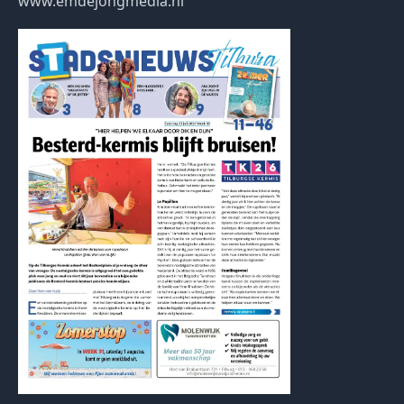
www.emdejongmedia.nl