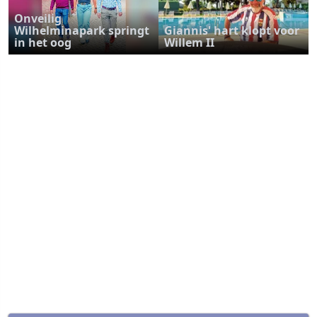
Onveilig
Wilhelminapark springt
Giannis' hart klopt voor
in het oog
Willem II