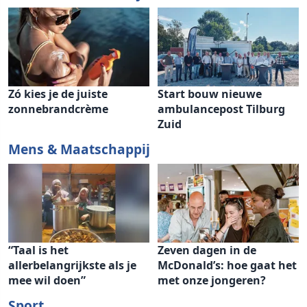
Zó kies je de juiste
Start bouw nieuwe
zonnebrandcrème
ambulancepost Tilburg
Zuid
Mens & Maatschappij
“Taal is het
Zeven dagen in de
allerbelangrijkste als je
McDonald’s: hoe gaat het
mee wil doen”
met onze jongeren?
Sport