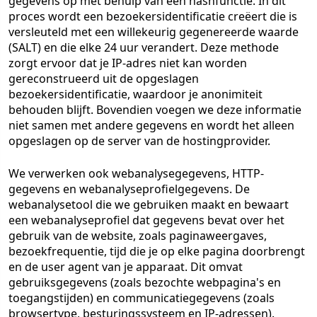
gegevens op met behulp van een hashfunctie. In dit
proces wordt een bezoekersidentificatie creëert die is
versleuteld met een willekeurig gegenereerde waarde
(SALT) en die elke 24 uur verandert. Deze methode
zorgt ervoor dat je IP-adres niet kan worden
gereconstrueerd uit de opgeslagen
bezoekersidentificatie, waardoor je anonimiteit
behouden blijft. Bovendien voegen we deze informatie
niet samen met andere gegevens en wordt het alleen
opgeslagen op de server van de hostingprovider.
We verwerken ook webanalysegegevens, HTTP-
gegevens en webanalyseprofielgegevens. De
webanalysetool die we gebruiken maakt en bewaart
een webanalyseprofiel dat gegevens bevat over het
gebruik van de website, zoals paginaweergaves,
bezoekfrequentie, tijd die je op elke pagina doorbrengt
en de user agent van je apparaat. Dit omvat
gebruiksgegevens (zoals bezochte webpagina's en
toegangstijden) en communicatiegegevens (zoals
browsertype, besturingssysteem en IP-adressen).