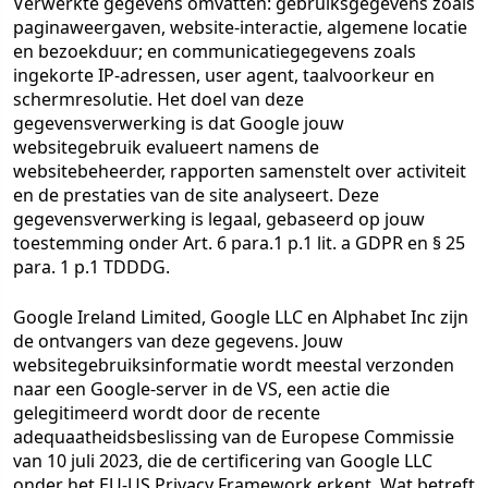
Verwerkte gegevens omvatten: gebruiksgegevens zoals
paginaweergaven, website-interactie, algemene locatie
en bezoekduur; en communicatiegegevens zoals
ingekorte IP-adressen, user agent, taalvoorkeur en
schermresolutie. Het doel van deze
gegevensverwerking is dat Google jouw
websitegebruik evalueert namens de
websitebeheerder, rapporten samenstelt over activiteit
en de prestaties van de site analyseert. Deze
gegevensverwerking is legaal, gebaseerd op jouw
toestemming onder Art. 6 para.1 p.1 lit. a GDPR en § 25
para. 1 p.1 TDDDG.
Google Ireland Limited, Google LLC en Alphabet Inc zijn
de ontvangers van deze gegevens. Jouw
websitegebruiksinformatie wordt meestal verzonden
naar een Google-server in de VS, een actie die
gelegitimeerd wordt door de recente
adequaatheidsbeslissing van de Europese Commissie
van 10 juli 2023, die de certificering van Google LLC
onder het EU-US Privacy Framework erkent. Wat betreft