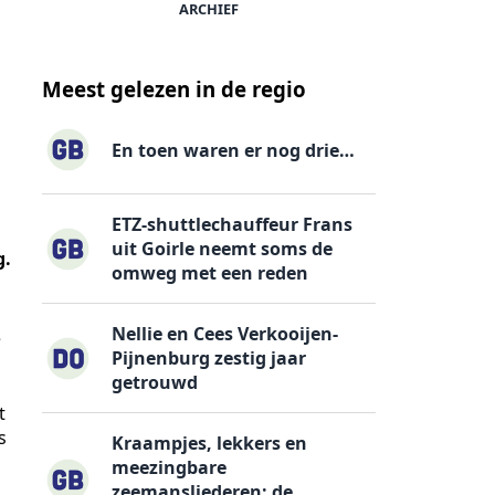
ARCHIEF
Meest gelezen in de regio
En toen waren er nog drie…
ETZ-shuttlechauffeur Frans
uit Goirle neemt soms de
g.
omweg met een reden
Nellie en Cees Verkooijen-
e
Pijnenburg zestig jaar
getrouwd
t
s
Kraampjes, lekkers en
meezingbare
zeemansliederen: de