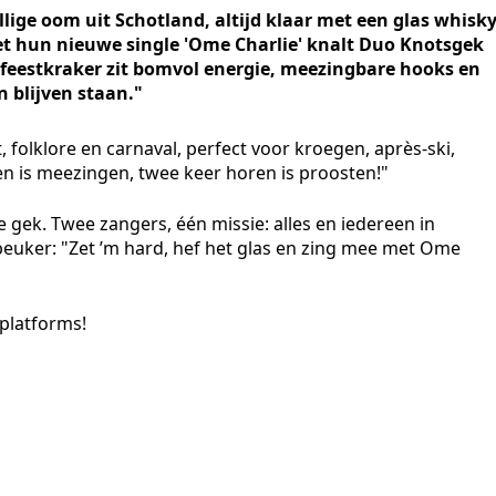
ige oom uit Schotland, altijd klaar met een glas whisky
et hun nieuwe single 'Ome Charlie' knalt Duo Knotsgek
e feestkraker zit bomvol energie, meezingbare hooks en
n blijven staan."
 folklore en carnaval, perfect voor kroegen, après-ski,
ren is meezingen, twee keer horen is proosten!"
 gek. Twee zangers, één missie: alles en iedereen in
beuker: "Zet ’m hard, hef het glas en zing mee met Ome
gplatforms!