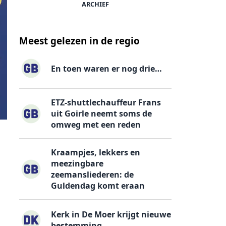
ARCHIEF
Meest gelezen in de regio
En toen waren er nog drie…
ETZ-shuttlechauffeur Frans
uit Goirle neemt soms de
omweg met een reden
Kraampjes, lekkers en
meezingbare
zeemansliederen: de
Guldendag komt eraan
Kerk in De Moer krijgt nieuwe
bestemming