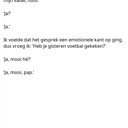
mijn vader, hoor.’
‘Ja?’
‘Ja.’
Ik voelde dat het gesprek een emotionele kant op ging,
dus vroeg ik: ‘Heb je gisteren voetbal gekeken?’
‘Ja, mooi hè?’
‘Ja, mooi, pap.’