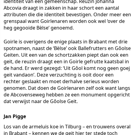
identiteit van een gemeenschap. Reuzin Johanna
Abcovia draagt in zakken in haar schort een aantal
attributen die die identiteit bevestigen. Onder meer een
grenspaal want Goirlenaren worden ook wel ‘over de
heg gegooide Bèlse’ genoemd.
Goirle is overigens de enige plaats in Brabant met drie
spotnamen, naast de ‘Bèlse’ ook Ballefrutters en Gôolse
Geiten. Uit een van de schortzakken piept dan ook een
geit, de reuzin draagt een in Goirle gefrutte kaatsbal in
de hand. Er werd gezegd: ‘Uit Gôol komt nog geen goej
geit vandaon’. Deze verzuchting is ooit door een
rechter geslaakt en moet derhalve serieus worden
genomen. Dat doen de Goirlenaren zelf ook want langs
de Abcovenseweg hebben ze een monument opgericht
dat verwijst naar de Gôolse Geit.
Jan Pigge
Los van de armeluis koe in Tilburg – en trouwens overal
in Brabant – kennen we de geit hier ter stede toch