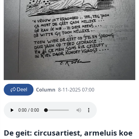
Column
8-11-2025 07:00
Deel
De geit: circusartiest, armeluis koe