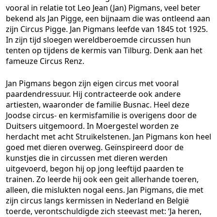
vooral in relatie tot Leo Jean (Jan) Pigmans, veel beter
bekend als Jan Pigge, een bijnaam die was ontleend aan
zijn Circus Pigge. Jan Pigmans leefde van 1845 tot 1925.
In zijn tijd sloegen wereldberoemde circussen hun
tenten op tijdens de kermis van Tilburg. Denk aan het
fameuze Circus Renz.
Jan Pigmans begon zijn eigen circus met vooral
paardendressuur. Hij contracteerde ook andere
artiesten, waaronder de familie Busnac. Heel deze
Joodse circus- en kermisfamilie is overigens door de
Duitsers uitgemoord. In Moergestel worden ze
herdacht met acht Struikelstenen. Jan Pigmans kon heel
goed met dieren overweg. Geïnspireerd door de
kunstjes die in circussen met dieren werden
uitgevoerd, begon hij op jong leeftijd paarden te
trainen. Zo leerde hij ook een geit allerhande toeren,
alleen, die mislukten nogal eens. Jan Pigmans, die met
zijn circus langs kermissen in Nederland en België
toerde, verontschuldigde zich steevast met: ‘Ja heren,