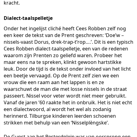
kracht.
Dialect-taalspelletje
Onder het ingelijst cliché heeft Cees Robben zelf nog
een keer de tekst van de Prent geschreven: ‘Doe’w –
nissels-vaast Dorus, drek-trap-t’rop….’. Dit is een typisch
Cees Robben dialect-taalspelletje, een van de redenen
waarom zijn Prenten zo geliefd waren. Probeer het
maar eens na te spreken, klinkt gewoon hartstikke
leuk. Door de tijd is de tekst onder invloed van het licht
een beetje vervaagd. Op de Prent zelf zien we een
vrouw die een raam aan het lappen is en ze
waarschuwt de man die met losse nissels in de straat
passeert. Nissel voor veter wordt niet meer gebruikt.
Vanaf de jaren ’60 raakte het in onbruik. Het is niet echt
een dialectwoord, al wordt het wel als zodanig
herinnerd. Tilburgse kinderen leerden schoenen
strikken met behulp van een ‘Nisselplèngske’.
De Gunst aan het Besterdplein was van oorsprong een