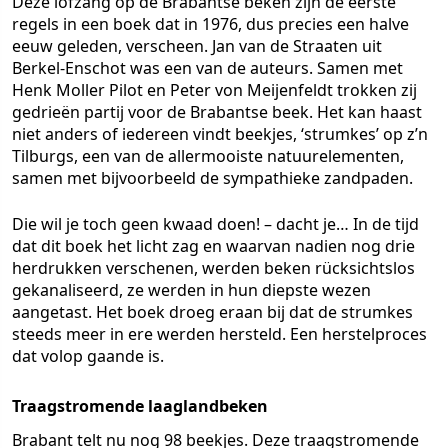
Deze lofzang op de Brabantse beken zijn de eerste
regels in een boek dat in 1976, dus precies een halve
eeuw geleden, verscheen. Jan van de Straaten uit
Berkel-Enschot was een van de auteurs. Samen met
Henk Moller Pilot en Peter von Meijenfeldt trokken zij
gedrieën partij voor de Brabantse beek. Het kan haast
niet anders of iedereen vindt beekjes, ‘strumkes’ op z’n
Tilburgs, een van de allermooiste natuurelementen,
samen met bijvoorbeeld de sympathieke zandpaden.
Die wil je toch geen kwaad doen! – dacht je… In de tijd
dat dit boek het licht zag en waarvan nadien nog drie
herdrukken verschenen, werden beken rücksichtslos
gekanaliseerd, ze werden in hun diepste wezen
aangetast. Het boek droeg eraan bij dat de strumkes
steeds meer in ere werden hersteld. Een herstelproces
dat volop gaande is.
Traagstromende laaglandbeken
Brabant telt nu nog 98 beekjes. Deze traagstromende