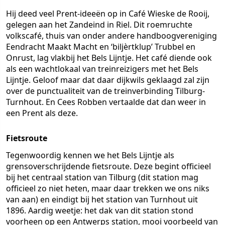
Hij deed veel Prent-ideeën op in Café Wieske de Rooij,
gelegen aan het Zandeind in Riel. Dit roemruchte
volkscafé, thuis van onder andere handboogvereniging
Eendracht Maakt Macht en ‘biljèrtklup’ Trubbel en
Onrust, lag vlakbij het Bels Lijntje. Het café diende ook
als een wachtlokaal van treinreizigers met het Bels
Lijntje. Geloof maar dat daar dijkwils geklaagd zal zijn
over de punctualiteit van de treinverbinding Tilburg-
Turnhout. En Cees Robben vertaalde dat dan weer in
een Prent als deze.
Fietsroute
Tegenwoordig kennen we het Bels Lijntje als
grensoverschrijdende fietsroute. Deze begint officieel
bij het centraal station van Tilburg (dit station mag
officieel zo niet heten, maar daar trekken we ons niks
van aan) en eindigt bij het station van Turnhout uit
1896. Aardig weetje: het dak van dit station stond
voorheen op een Antwerps station, mooi voorbeeld van