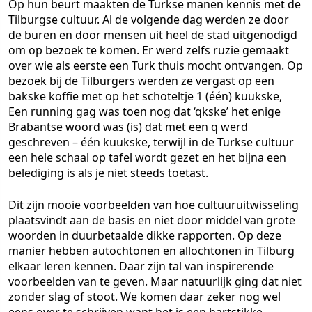
Op hun beurt maakten de Turkse manen kennis met de
Tilburgse cultuur. Al de volgende dag werden ze door
de buren en door mensen uit heel de stad uitgenodigd
om op bezoek te komen. Er werd zelfs ruzie gemaakt
over wie als eerste een Turk thuis mocht ontvangen. Op
bezoek bij de Tilburgers werden ze vergast op een
bakske koffie met op het schoteltje 1 (één) kuukske,
Een running gag was toen nog dat ‘qkske’ het enige
Brabantse woord was (is) dat met een q werd
geschreven – één kuukske, terwijl in de Turkse cultuur
een hele schaal op tafel wordt gezet en het bijna een
belediging is als je niet steeds toetast.
Dit zijn mooie voorbeelden van hoe cultuuruitwisseling
plaatsvindt aan de basis en niet door middel van grote
woorden in duurbetaalde dikke rapporten. Op deze
manier hebben autochtonen en allochtonen in Tilburg
elkaar leren kennen. Daar zijn tal van inspirerende
voorbeelden van te geven. Maar natuurlijk ging dat niet
zonder slag of stoot. We komen daar zeker nog wel