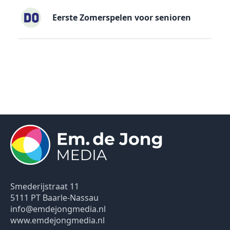
Eerste Zomerspelen voor senioren
Smederijstraat 11
5111 PT Baarle-Nassau
info@emdejongmedia.nl
www.emdejongmedia.nl