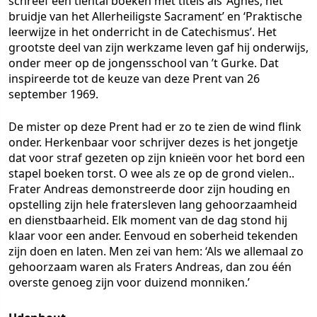
schreef een tiental boeken met titels als ‘Agnes, het
bruidje van het Allerheiligste Sacrament’ en ‘Praktische
leerwijze in het onderricht in de Catechismus’. Het
grootste deel van zijn werkzame leven gaf hij onderwijs,
onder meer op de jongensschool van ’t Gurke. Dat
inspireerde tot de keuze van deze Prent van 26
september 1969.
De mister op deze Prent had er zo te zien de wind flink
onder. Herkenbaar voor schrijver dezes is het jongetje
dat voor straf gezeten op zijn knieën voor het bord een
stapel boeken torst. O wee als ze op de grond vielen..
Frater Andreas demonstreerde door zijn houding en
opstelling zijn hele fratersleven lang gehoorzaamheid
en dienstbaarheid. Elk moment van de dag stond hij
klaar voor een ander. Eenvoud en soberheid tekenden
zijn doen en laten. Men zei van hem: ‘Als we allemaal zo
gehoorzaam waren als Fraters Andreas, dan zou één
overste genoeg zijn voor duizend monniken.’