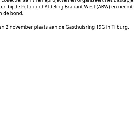
collectief aan themaprojecten en organiseert het uitstapje
oten bij de Fotobond Afdeling Brabant West (ABW) en neemt
en de bond.
1 en 2 november plaats aan de Gasthuisring 19G in Tilburg.