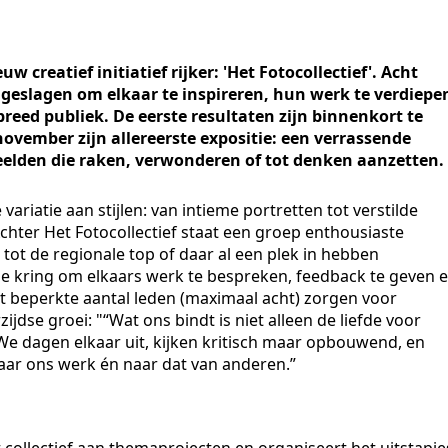
uw creatief initiatief rijker: 'Het Fotocollectief'. Acht
eslagen om elkaar te inspireren, hun werk te verdiepe
breed publiek. De eerste resultaten zijn binnenkort te
 november zijn allereerste expositie: een verrassende
elden die raken, verwonderen of tot denken aanzetten.
riatie aan stijlen: van intieme portretten tot verstilde
chter Het Fotocollectief staat een groep enthousiaste
tot de regionale top of daar al een plek in hebben
ine kring om elkaars werk te bespreken, feedback te geven 
het beperkte aantal leden (maximaal acht) zorgen voor
dse groei: "“Wat ons bindt is niet alleen de liefde voor
. We dagen elkaar uit, kijken kritisch maar opbouwend, en
aar ons werk én naar dat van anderen.”