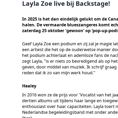
Layla Zoe live bij Backstage!
In 2025 is het dan eindelijk gelukt om de Can
halen. De vermaarde blueszangeres komt echte
zaterdag 25 oktober 'gewoon' op ‘pop-up-pod
Geef Layla Zoe een podium en zij zal je magie la
een artiest die het op de ouderwetse manier doe
het podium achterlaat en ademloze fans de nach
zegt Layla, "is er niets zo bevredigend als op 
geven, door middel van muziek. Ik schrijf graag 
reden dat ik zo van mijn werk houd."
Healey
In 2016 won ze de prijs voor 'Vocalist van het ja
dertien albums uit tijdens haar lange en toegewi
enthousiast over haar capaciteiten. Layla toer
Nederlandse begeleidingsband met onder and