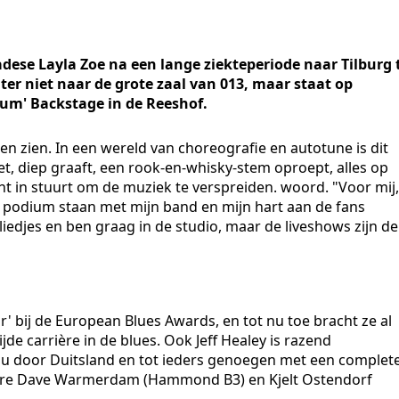
adese Layla Zoe na een lange ziekteperiode naar Tilburg 
r niet naar de grote zaal van 013, maar staat op
ium' Backstage in de Reeshof.
ten zien. In een wereld van choreografie en autotune is dit
t, diep graaft, een rook-en-whisky-stem oproept, alles op
t in stuurt om de muziek te verspreiden. woord. "Voor mij,
het podium staan met mijn band en mijn hart aan de fans
liedjes en ben graag in de studio, maar de liveshows zijn de
ar' bij de European Blues Awards, en tot nu toe bracht ze al
jde carrière in de blues. Ook Jeff Healey is razend
t nu door Duitsland en tot ieders genoegen met een complet
ere Dave Warmerdam (Hammond B3) en Kjelt Ostendorf