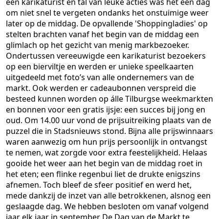
een karikaturist en tal van leuke acties was het een dag
om niet snel te vergeten ondanks het onstuimige weer
later op de middag. De opvallende 'Shoppingladies' op
stelten brachten vanaf het begin van de middag een
glimlach op het gezicht van menig markbezoeker.
Ondertussen vereeuwigde een karikaturist bezoekers
op een bierviltje en werden er unieke speelkaarten
uitgedeeld met foto’s van alle ondernemers van de
markt. Ook werden er cadeaubonnen verspreid die
besteed kunnen worden op álle Tilburgse weekmarkten
en bonnen voor een gratis ijsje: een succes bij jong en
oud. Om 14.00 uur vond de prijsuitreiking plaats van de
puzzel die in Stadsnieuws stond. Bijna alle prijswinnaars
waren aanwezig om hun prijs persoonlijk in ontvangst
te nemen, wat zorgde voor extra feestelijkheid. Helaas
gooide het weer aan het begin van de middag roet in
het eten; een flinke regenbui liet de drukte enigszins
afnemen. Toch bleef de sfeer positief en werd het,
mede dankzij de inzet van alle betrokkenen, alsnog een
geslaagde dag. We hebben besloten om vanaf volgend
jaar elk jaar in september De Dag van de Markt te