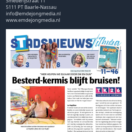
Smederijstraat 11
5111 PT Baarle-Nassau
info@emdejongmedia.nl
www.emdejongmedia.nl