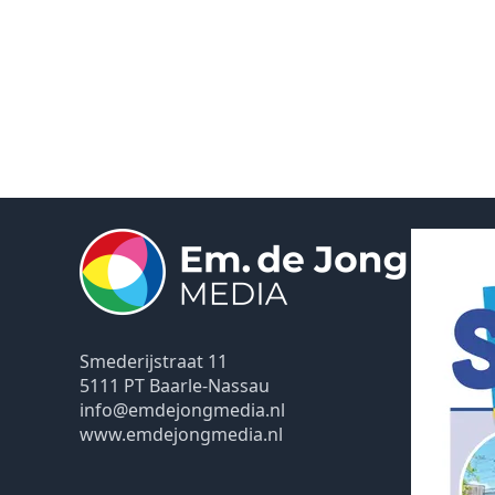
Smederijstraat 11
5111 PT Baarle-Nassau
info@emdejongmedia.nl
www.emdejongmedia.nl