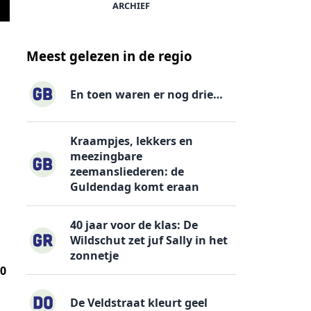
ARCHIEF
Lisa uit Canada bel
Meest gelezen in de regio
En toen waren er nog drie…
Kraampjes, lekkers en
meezingbare
zeemansliederen: de
Guldendag komt eraan
40 jaar voor de klas: De
Wildschut zet juf Sally in het
zonnetje
50
De Veldstraat kleurt geel