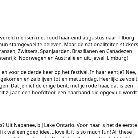
le wereld mensen met rood haar eind augustus naar Tilburg
un stamgevoel te beleven. Maar de nationaliteiten-sticker
Fransen, Zwitsers, Spanjaarden, Brazilianen en Canadezen
enrijk, Noorwegen en Australië en uit, jawel, Limburg!
2 en voor de derde keer op het festival. In haar eentje? Nee,
gekomen en ze blijven tot en met zondag. Heerlijk: ze voelt
en. Dat je niet de enige bent, met je rode haar, dat is een
elt zij aan een hoofdtooi: een haarband die opgevuld wordt
s? Uit Napanee, bij Lake Ontario. Voor haar is het de eerste
 wel een goed idee. I love it, it is so much fun! All these