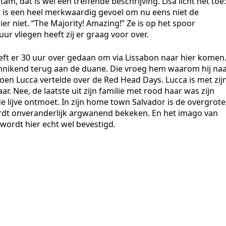
tam, dat is wel een treffende beschrijving. Lisa licht het toe:
het is een heel merkwaardig gevoel om nu eens niet de
hier niet. “The Majority! Amazing!” Ze is op het spoor
ur vliegen heeft zij er graag voor over.
heeft er 30 uur over gedaan om via Lissabon naar hier komen
innikend terug aan de duane. Die vroeg hem waarom hij na
oen Lucca vertelde over de Red Head Days. Lucca is met zij
 Nee, de laatste uit zijn familie met rood haar was zijn
de lijve ontmoet. In zijn home town Salvador is de overgrote
rdt onveranderlijk argwanend bekeken. En het imago van
 wordt hier echt wel bevestigd.