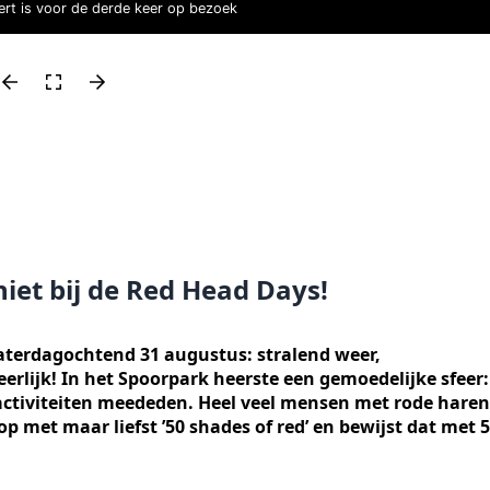
sert is voor de derde keer op bezoek
niet bij de Red Head Days!
aterdagochtend 31 augustus: stralend weer,
erlijk! In het Spoorpark heerste een gemoedelijke sfeer:
i activiteiten meededen. Heel veel mensen met rode haren
op met maar liefst ’50 shades of red’ en bewijst dat met 