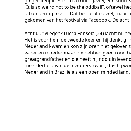
ginger people. Sort of a tribe!” Jawel, een soort s
“It is so weird not to be the oddball”, oftewel 
uitzondering te zijn. Dat ben je altijd wél, maar 
gekomen van het festival via Facebook. De acht u
Acht uur vliegen? Lucca Fonsela (24) lacht: hij 
Het is voor hem de tweede keer en hij denkt gr
Nederland kwam en kon zijn oren niet geloven t
vader en moeder maar die hebben géén rood haar.
greatgrandfather en die heeft hij nooit in leven
meerderheid van de inwoners zwart, dus hij wo
Nederland in Brazilië als een open minded land,