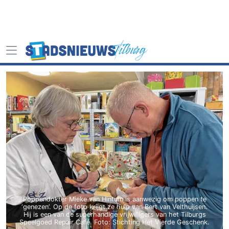
Poppendokter Mieke van Hintum is aanwezig om poppen te
‘genezen’. Op de foto krijgt ze hulp van Bert van Velthuijsen.
Hij is een van de superhandige vrijwilligers van het Tilburgs
Speelgoed Repair Café. Foto: Stichting Het Vierde Geschenk.