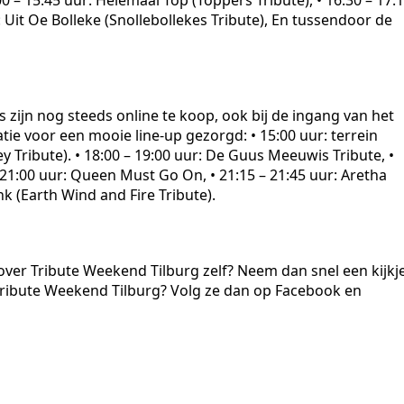
00 – 15:45 uur: Helemaal Top (Toppers Tribute), • 16:30 – 17:
r: Uit Oe Bolleke (Snollebollekes Tribute), En tussendoor de
s zijn nog steeds online te koop, ook bij de ingang van het
tie voor een mooie line-up gezorgd: • 15:00 uur: terrein
y Tribute). • 18:00 – 19:00 uur: De Guus Meeuwis Tribute, •
– 21:00 uur: Queen Must Go On, • 21:15 – 21:45 uur: Aretha
nk (Earth Wind and Fire Tribute).
over Tribute Weekend Tilburg zelf? Neem dan snel een kijkj
 Tribute Weekend Tilburg? Volg ze dan op Facebook en