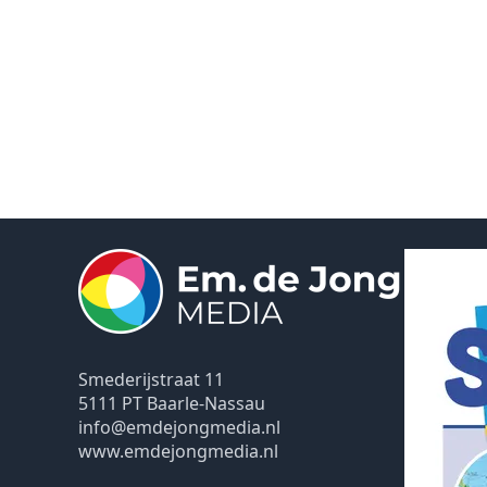
Smederijstraat 11
5111 PT Baarle-Nassau
info@emdejongmedia.nl
www.emdejongmedia.nl