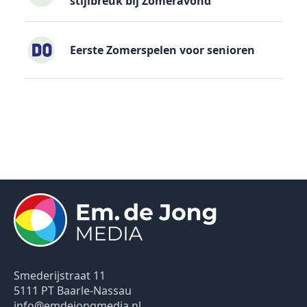
stijlbreuk bij Zomeravond
Eerste Zomerspelen voor senioren
Smederijstraat 11
5111 PT Baarle-Nassau
info@emdejongmedia.nl