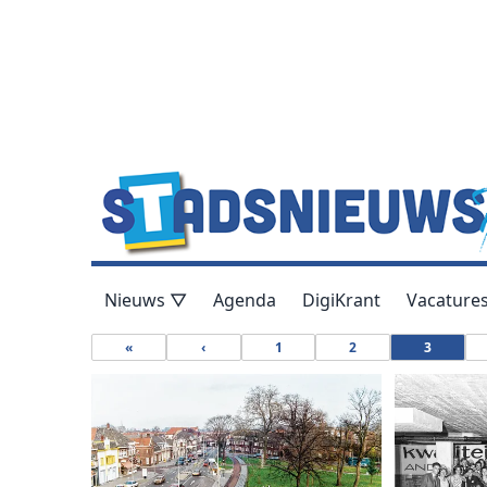
Nieuws ▽
Agenda
DigiKrant
Vacature
«
‹
1
2
3