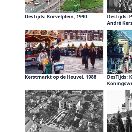
DesTijds: Korvelplein, 1990
DesTijds: 
André Kers
Kerstmarkt op de Heuvel, 1988
DesTijds: 
Koningswe