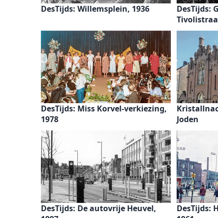
DesTijds: Willemsplein, 1936
DesTijds: 
Tivolistraa
DesTijds: Miss Korvel-verkiezing,
Kristallna
1978
Joden
DesTijds: De autovrije Heuvel,
DesTijds: 