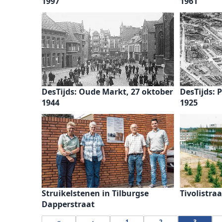
1997
1961
DesTijds: Oude Markt, 27 oktober
DesTijds: 
1944
1925
Struikelstenen in Tilburgse
Tivolistra
Dapperstraat
«
‹
1
2
3