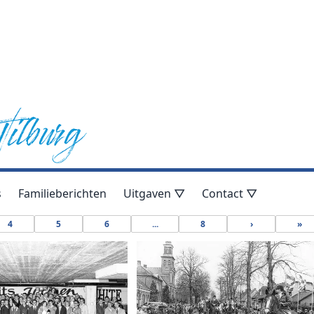
s
Familieberichten
Uitgaven ▽
Contact ▽
4
5
6
...
8
›
»