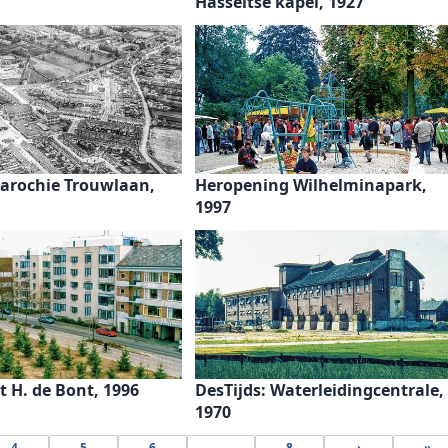
Hasseltse kapel, 1927
Parochie Trouwlaan,
Heropening Wilhelminapark,
1997
at H. de Bont, 1996
DesTijds: Waterleidingcentrale,
1970
4
5
6
...
8
›
»