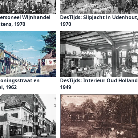
Personeel Wijnhandel
DesTijds: Slipjacht in Udenhout
tens, 1970
1970
Koningsstraat en
DesTijds: Interieur Oud Holland
i, 1962
1949