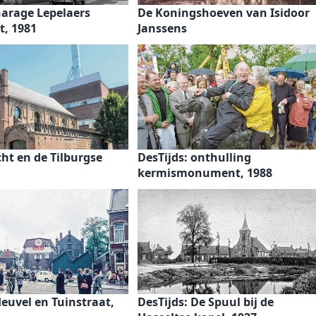
Garage Lepelaers
De Koningshoeven van Isidoor
t, 1981
Janssens
cht en de Tilburgse
DesTijds: onthulling
kermismonument, 1988
Heuvel en Tuinstraat,
DesTijds: De Spuul bij de