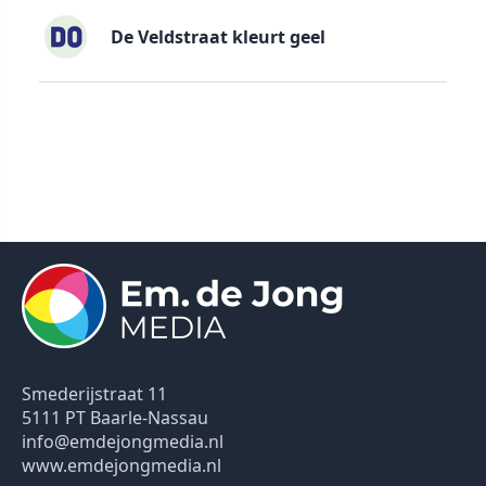
De Veldstraat kleurt geel
Smederijstraat 11
5111 PT Baarle-Nassau
info@emdejongmedia.nl
www.emdejongmedia.nl