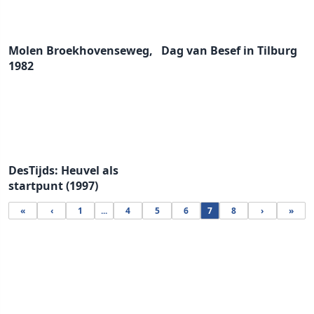
Molen Broekhovenseweg,
Dag van Besef in Tilburg
1982
DesTijds: Heuvel als
startpunt (1997)
«
‹
1
...
4
5
6
7
8
›
»