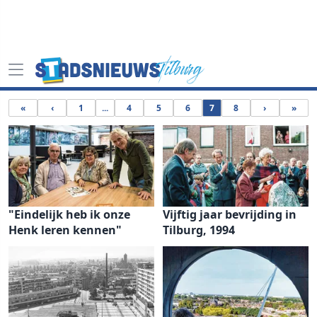
«
‹
1
...
4
5
6
7
8
›
»
"Eindelijk heb ik onze
Vijftig jaar bevrijding in
Henk leren kennen"
Tilburg, 1994