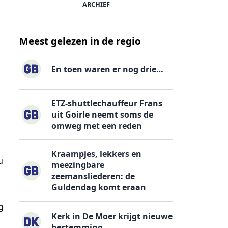
ARCHIEF
Meest gelezen in de regio
En toen waren er nog drie…
ETZ-shuttlechauffeur Frans
uit Goirle neemt soms de
omweg met een reden
Kraampjes, lekkers en
u
meezingbare
zeemansliederen: de
Guldendag komt eraan
g
Kerk in De Moer krijgt nieuwe
bestemming