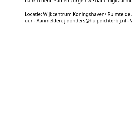
bank u bent. Samen zorgen we dat u digitaal mee
Locatie: Wijkcentrum Koningshaven/ Ruimte de A
uur - Aanmelden: j.donders@hulpdichterbij.nl - 