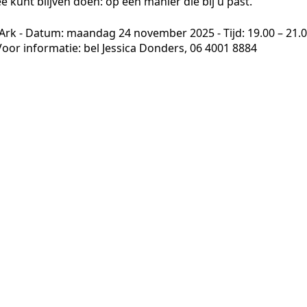
 kunt blijven doen: op een manier die bij ú past."
rk - Datum: maandag 24 november 2025 - Tijd: 19.00 – 21.
Voor informatie: bel Jessica Donders, 06 4001 8884