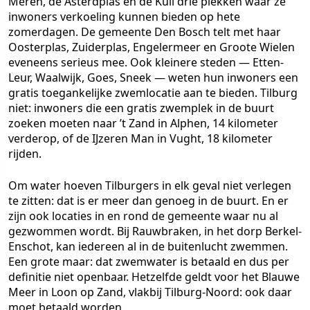
Meren, de Asterdplas en de Kuil drie plekken waar ze
inwoners verkoeling kunnen bieden op hete
zomerdagen. De gemeente Den Bosch telt met haar
Oosterplas, Zuiderplas, Engelermeer en Groote Wielen
eveneens serieus mee. Ook kleinere steden — Etten-
Leur, Waalwijk, Goes, Sneek — weten hun inwoners een
gratis toegankelijke zwemlocatie aan te bieden. Tilburg
niet: inwoners die een gratis zwemplek in de buurt
zoeken moeten naar ’t Zand in Alphen, 14 kilometer
verderop, of de IJzeren Man in Vught, 18 kilometer
rijden.
Om water hoeven Tilburgers in elk geval niet verlegen
te zitten: dat is er meer dan genoeg in de buurt. En er
zijn ook locaties in en rond de gemeente waar nu al
gezwommen wordt. Bij Rauwbraken, in het dorp Berkel-
Enschot, kan iedereen al in de buitenlucht zwemmen.
Een grote maar: dat zwemwater is betaald en dus per
definitie niet openbaar. Hetzelfde geldt voor het Blauwe
Meer in Loon op Zand, vlakbij Tilburg-Noord: ook daar
moet betaald worden.