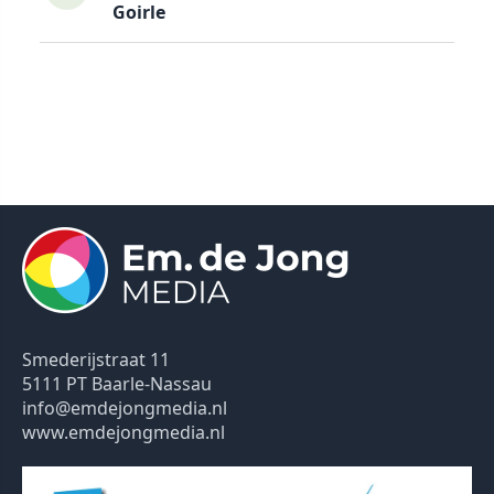
Goirle
Smederijstraat 11
5111 PT Baarle-Nassau
info@emdejongmedia.nl
www.emdejongmedia.nl