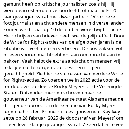
gemunt heeft op kritische journalisten zoals hij. Hij
werd gearresteerd en veroordeeld tot maar liefst 20
jaar gevangenisstraf met dwangarbeid: "Voor deze
fotojournalist en acht andere mensen in diverse landen
komen we dit jaar op 10 december wereldwijd in actie.
Het schrijven van brieven heeft wel degelijk effect! Door
de Write for Rights-acties van de afgelopen jaren is de
situatie van veel mensen verbeterd. De postzakken vol
brieven sporen machthebbers aan om onrecht aan te
pakken. Vaak helpt de extra aandacht om mensen vrij
te krijgen of te zorgen voor bescherming en
gerechtigheid. Zie hier de successen van eerdere Write
for Rights-acties. Zo voerden we in 2023 actie voor de
ter dood veroordeelde Rocky Meyers uit de Verenigde
Staten. Duizenden mensen schreven naar de
gouverneur van de Amerikaanse staat Alabama met de
dringende oproep om de executie van Rocky Myers
tegen te houden. En met succes: gouverneur Kay Ivey
zette op 28 februari 2025 de doodstraf van Meyers’ om
in een levenslange gevangenisstraf. Ze zei dat er te veel