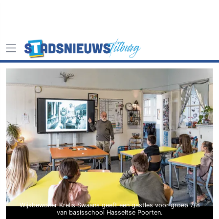
Wijkbewoner Krelis Swaans geeft een gastles voor groep 7/8
van basisschool Hasseltse Poorten.