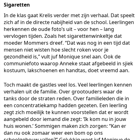
Sigaretten
In de klas gaat Krelis verder met zijn verhaal. Dat speelt
zich af in de directe nabijheid van de school. Leerlingen
herkennen de oude foto’s uit – voor hen – lang
vervlogen tijden. Zoals het sigarettenwinkeltje dat
moeder Mommers dreef. “Dat was nog in een tijd dat
mensen niet wisten hoe slecht roken voor je
gezondheid is,” vult juf Monique snel aan. Ook de
communiefoto waarop Anneke staat afgebeeld in sjiek
kostuum, lakschoenen en handtas, doet vreemd aan.
Toch maakt de gastles veel los. Veel leerlingen kennen
verhalen uit de familie. Over grootouders waar de
tanks door de straten reden. Over familieleden die in
een concentratiekamp hadden gezeten. Een leerling
zegt zich moeilijk te kunnen voorstellen dat er wordt
aangebeld door iemand die zegt: ‘Ik kom nu in jouw
huis wonen.’ Sommigen maken zich zorgen: “Kan er
dan nu ook zomaar weer een bom op ons
schoolgebouw vallen?” Gelukkig weet juf Monique de