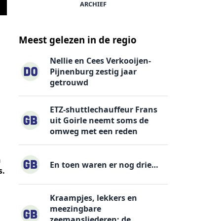
ARCHIEF
Meest gelezen in de regio
Nellie en Cees Verkooijen-
Pijnenburg zestig jaar
getrouwd
ETZ-shuttlechauffeur Frans
uit Goirle neemt soms de
omweg met een reden
n
En toen waren er nog drie…
s.
Kraampjes, lekkers en
s
meezingbare
zeemansliederen: de