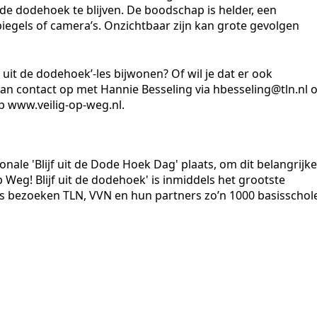
 de dodehoek te blijven. De boodschap is helder, een
spiegels of camera’s. Onzichtbaar zijn kan grote gevolgen
f uit de dodehoek’-les bijwonen? Of wil je dat er ook
n contact op met Hannie Besseling via hbesseling@tln.nl o
op www.veilig-op-weg.nl.
nale 'Blijf uit de Dode Hoek Dag' plaats, om dit belangrijke
p Weg! Blijf uit de dodehoek' is inmiddels het grootste
s bezoeken TLN, VVN en hun partners zo’n 1000 basisschol