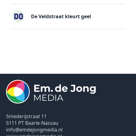
De Veldstraat kleurt geel
Smederijstraat 11
5111 PT Baarle-Nassau
info@emdejongmedia.nl