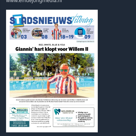
www.emdejongmedia.nl