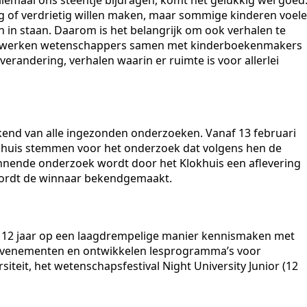
ng of verdrietig willen maken, maar sommige kinderen voel
n in staan. Daarom is het belangrijk om ook verhalen te
oject werken wetenschappers samen met kinderboekenmakers
randering, verhalen waarin er ruimte is voor allerlei
kend van alle ingezonden onderzoeken. Vanaf 13 februari
okhuis stemmen voor het onderzoek dat volgens hen de
innende onderzoek wordt door het Klokhuis een aflevering
ordt de winnaar bekendgemaakt.
t/m 12 jaar op een laagdrempelige manier kennismaken met
n evenementen en ontwikkelen lesprogramma’s voor
siteit, het wetenschapsfestival Night University Junior (12