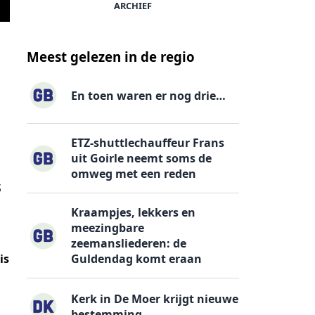
ARCHIEF
Tijdens een kindercollege maken kinderen ken
Meest gelezen in de regio
En toen waren er nog drie…
ETZ-shuttlechauffeur Frans
uit Goirle neemt soms de
omweg met een reden
s
Kraampjes, lekkers en
meezingbare
zeemansliederen: de
is
Guldendag komt eraan
Kerk in De Moer krijgt nieuwe
bestemming