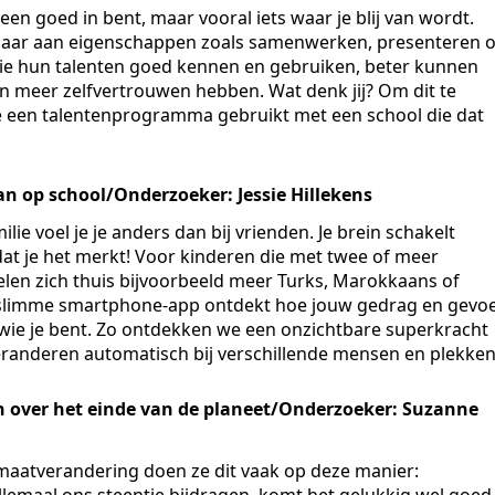
alleen goed in bent, maar vooral iets waar je blij van wordt.
, maar aan eigenschappen zoals samenwerken, presenteren o
die hun talenten goed kennen en gebruiken, beter kunnen
n en meer zelfvertrouwen hebben. Wat denk jij? Om dit te
e een talentenprogramma gebruikt met een school die dat
n op school/Onderzoeker: Jessie Hillekens
lie voel je je anders dan bij vrienden. Je brein schakelt
at je het merkt! Voor kinderen die met twee of meer
oelen zich thuis bijvoorbeeld meer Turks, Marokkaans of
slimme smartphone-app ontdekt hoe jouw gedrag en gevoe
ie je bent. Zo ontdekken we een onzichtbare superkracht
eranderen automatisch bij verschillende mensen en plekken
en over het einde van de planeet/Onderzoeker: Suzanne
maatverandering doen ze dit vaak op deze manier:
llemaal ons steentje bijdragen, komt het gelukkig wel goed.