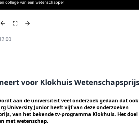
een college van een wetenschapper
12:00
ineert voor Klokhuis Wetenschapsprij
r wordt aan de universiteit veel onderzoek gedaan dat ook
urg University Junior heeft vijf van deze onderzoeken
ijs, van het bekende tv-programma Klokhuis. Het doel 
ken met wetenschap.