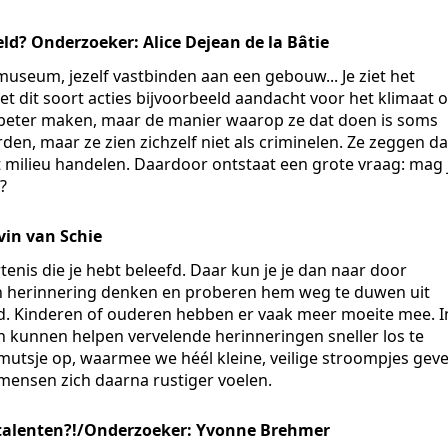
ld? Onderzoeker: Alice Dejean de la Bâtie
useum, jezelf vastbinden aan een gebouw... Je ziet het
t dit soort acties bijvoorbeeld aandacht voor het klimaat o
 beter maken, maar de manier waarop ze dat doen is soms
den, maar ze zien zichzelf niet als criminelen. Ze zeggen da
t milieu handelen. Daardoor ontstaat een grote vraag: mag 
?
vin van Schie
nis die je hebt beleefd. Daar kun je je dan naar door
’n herinnering denken en proberen hem weg te duwen uit
ed. Kinderen of ouderen hebben er vaak meer moeite mee. I
 kunnen helpen vervelende herinneringen sneller los te
mutsje op, waarmee we héél kleine, veilige stroompjes gev
 mensen zich daarna rustiger voelen.
 talenten?!/Onderzoeker: Yvonne Brehmer