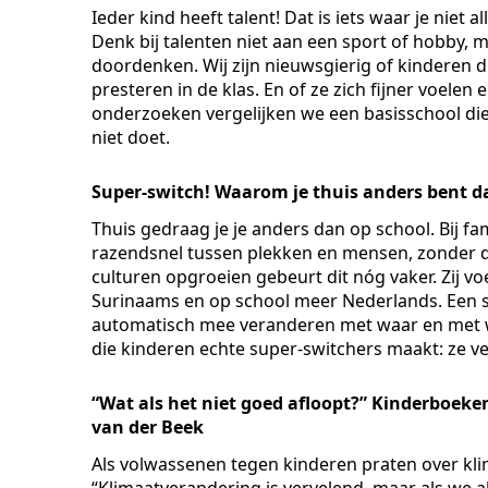
Ieder kind heeft talent! Dat is iets waar je niet 
Denk bij talenten niet aan een sport of hobby
doordenken. Wij zijn nieuwsgierig of kinderen 
presteren in de klas. En of ze zich fijner voele
onderzoeken vergelijken we een basisschool di
niet doet.
Super-switch! Waarom je thuis anders bent da
Thuis gedraag je je anders dan op school. Bij fami
razendsnel tussen plekken en mensen, zonder d
culturen opgroeien gebeurt dit nóg vaker. Zij v
Surinaams en op school meer Nederlands. Een 
automatisch mee veranderen met waar en met w
die kinderen echte super-switchers maakt: ze v
“Wat als het niet goed afloopt?” Kinderboek
van der Beek
Als volwassenen tegen kinderen praten over kli
“Klimaatverandering is vervelend, maar als we a