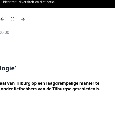
Identiteit, diversiteit en distinctie’.
00:00
logie’
aal van Tilburg op een laagdrempelige manier te
p onder liefhebbers van de Tilburgse geschiedenis.