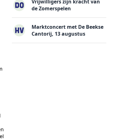
Vrijwilligers zijn kracht van
de Zomerspelen
Marktconcert met De Beekse
Cantorij, 13 augustus
um
l
en
el