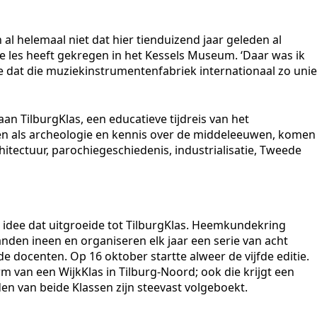
n al helemaal niet dat hier tienduizend jaar geleden al
ze les heeft gekregen in het Kessels Museum. ‘Daar was ik
ee dat die muziekinstrumentenfabriek internationaal zo uni
aan TilburgKlas, een educatieve tijdreis van het
ken als archeologie en kennis over de middeleeuwen, komen
tectuur, parochiegeschiedenis, industrialisatie, Tweede
 idee dat uitgroeide tot TilburgKlas. Heemkundekring
den ineen en organiseren elk jaar een serie van acht
docenten. Op 16 oktober startte alweer de vijfde editie.
m van een WijkKlas in Tilburg-Noord; ook die krijgt een
n van beide Klassen zijn steevast volgeboekt.