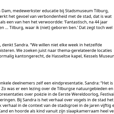
n Dam, medewerkster educatie bij Stadsmuseum Tilburg,
erkt het gevoel van verbondenheid met de stad, dat is wat
als een van hen het verwoordde: ‘Fantastisch, na 44 jaar
en … Tilburg, waar ik (niet) geboren ben.’ Dat zegt toch wel
denkt Sandra. “We willen niet elke week in hetzelfde
isteren. We zoeken juist naar thema-gerelateerde locaties
voormalig kantongerecht, de Hasseltse kapel, Kessels Muse
nkele deelnemers zelf een eindpresentatie. Sandra: “Het is
.” Zo was er een lezing over de Tilburgse natuurgebieden en
resentaties over poëzie in de Eerste Wereldoorlog, Festiva
ingen. Bij Sandra is het verhaal over vogels in de stad het
verhaal in de context van de stadsgroei in de jaren vijftig 
Zand en hoorde als kind vanuit zijn slaapkamerraam heel ve