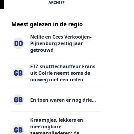
ARCHIEF
Prof. Dr. Arnoud-jan Bijsterveld verzorgt een cursusavond over de 
Meest gelezen in de regio
Nellie en Cees Verkooijen-
Pijnenburg zestig jaar
getrouwd
ETZ-shuttlechauffeur Frans
uit Goirle neemt soms de
omweg met een reden
En toen waren er nog drie…
Kraampjes, lekkers en
meezingbare
zeemansliederen: de