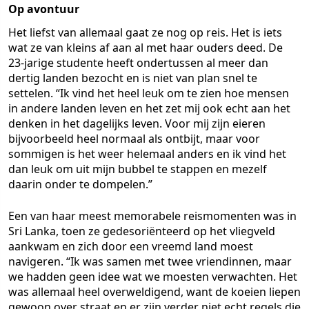
Op avontuur
Het liefst van allemaal gaat ze nog op reis. Het is iets
wat ze van kleins af aan al met haar ouders deed. De
23-jarige studente heeft ondertussen al meer dan
dertig landen bezocht en is niet van plan snel te
settelen. “Ik vind het heel leuk om te zien hoe mensen
in andere landen leven en het zet mij ook echt aan het
denken in het dagelijks leven. Voor mij zijn eieren
bijvoorbeeld heel normaal als ontbijt, maar voor
sommigen is het weer helemaal anders en ik vind het
dan leuk om uit mijn bubbel te stappen en mezelf
daarin onder te dompelen.”
Een van haar meest memorabele reismomenten was in
Sri Lanka, toen ze gedesoriënteerd op het vliegveld
aankwam en zich door een vreemd land moest
navigeren. “Ik was samen met twee vriendinnen, maar
we hadden geen idee wat we moesten verwachten. Het
was allemaal heel overweldigend, want de koeien liepen
gewoon over straat en er zijn verder niet echt regels die