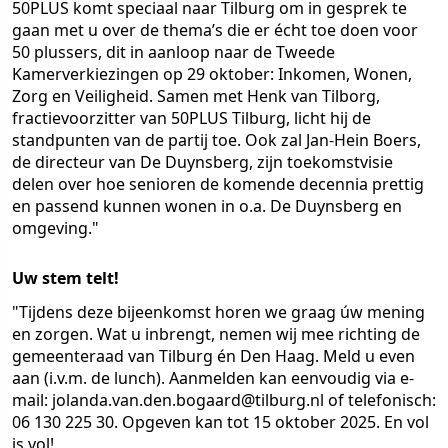
50PLUS komt speciaal naar Tilburg om in gesprek te
gaan met u over de thema’s die er écht toe doen voor
50 plussers, dit in aanloop naar de Tweede
Kamerverkiezingen op 29 oktober: Inkomen, Wonen,
Zorg en Veiligheid. Samen met Henk van Tilborg,
fractievoorzitter van 50PLUS Tilburg, licht hij de
standpunten van de partij toe. Ook zal Jan-Hein Boers,
de directeur van De Duynsberg, zijn toekomstvisie
delen over hoe senioren de komende decennia prettig
en passend kunnen wonen in o.a. De Duynsberg en
omgeving."
Uw stem telt!
"Tijdens deze bijeenkomst horen we graag úw mening
en zorgen. Wat u inbrengt, nemen wij mee richting de
gemeenteraad van Tilburg én Den Haag. Meld u even
aan (i.v.m. de lunch). Aanmelden kan eenvoudig via e-
mail: jolanda.van.den.bogaard@tilburg.nl of telefonisch:
06 130 225 30. Opgeven kan tot 15 oktober 2025. En vol
is vol!