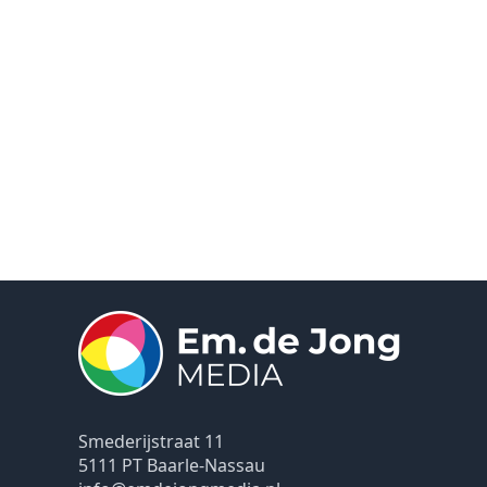
Smederijstraat 11
5111 PT Baarle-Nassau