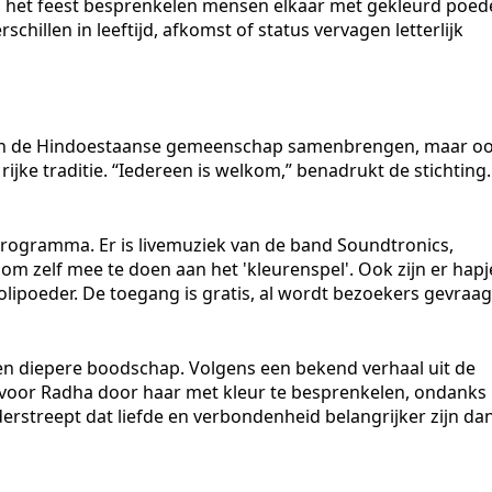
ns het feest besprenkelen mensen elkaar met gekleurd poede
rschillen in leeftijd, afkomst of status vervagen letterlijk
leen de Hindoestaanse gemeenschap samenbrengen, maar o
jke traditie. “Iedereen is welkom,” benadrukt de stichting.
rogramma. Er is livemuziek van de band Soundtronics,
om zelf mee te doen aan het 'kleurenspel'. Ook zijn er hapj
olipoeder. De toegang is gratis, al wordt bezoekers gevraa
een diepere boodschap. Volgens een bekend verhaal uit de
fde voor Radha door haar met kleur te besprenkelen, ondanks
erstreept dat liefde en verbondenheid belangrijker zijn da