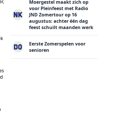
r,
Moergestel maakt zich op
voor Pleinfeest met Radio
JND Zomertour op 16
augustus: achter één dag
feest schuilt maanden werk
ok
Eerste Zomerspelen voor
senioren
es
gd
n