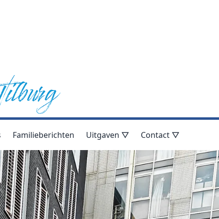
s
Familieberichten
Uitgaven ▽
Contact ▽