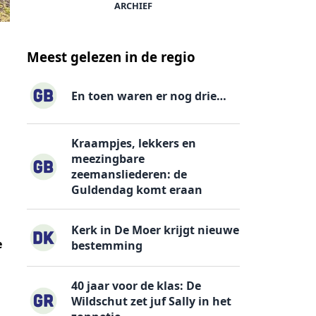
ARCHIEF
Werdekker in 1990 in actie voor de Tricolores (foto: Multiv
Meest gelezen in de regio
En toen waren er nog drie…
Kraampjes, lekkers en
meezingbare
zeemansliederen: de
Guldendag komt eraan
Kerk in De Moer krijgt nieuwe
e
bestemming
40 jaar voor de klas: De
Wildschut zet juf Sally in het