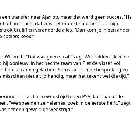
em een transfer naar Ajax op, maar dat werd geen succes. “H
met Johan Cruijff, dat was het mooiste moment uit mijn
 vertrok Cruijff en veranderde alles. “Dan kom je in een ander
e spelers koos.”
 Willem II. “Dat was geen straf,” zegt Werdekker. “Ik wilde
hij opnieuw, in het hechte team van Piet de Visser, vol
n heb ik tranen gelachen. Soms zat ik in de bespreking en
isschien niet altijd handig, maar het tekent wel die tijd.”
herinnert hij zich een wedstrijd tegen PSV, kort nadat de
. “We speelden ze helemaal zoek in de eerste helft,” zegt
was het een geweldige wedstrijd.”