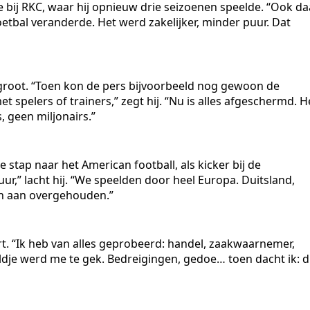
de bij RKC, waar hij opnieuw drie seizoenen speelde. “Ook da
 voetbal veranderde. Het werd zakelijker, minder puur. Dat
 groot. “Toen kon de pers bijvoorbeeld nog gewoon de
 spelers of trainers,” zegt hij. “Nu is alles afgeschermd. H
, geen miljonairs.”
 stap naar het American football, als kicker bij de
r,” lacht hij. “We speelden door heel Europa. Duitsland,
en aan overgehouden.”
port. “Ik heb van alles geprobeerd: handel, zaakwaarnemer,
ldje werd me te gek. Bedreigingen, gedoe… toen dacht ik: d