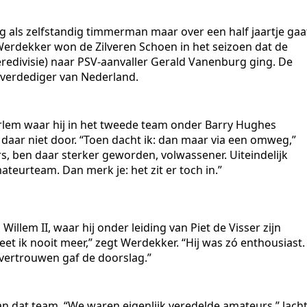
g als zelfstandig timmerman maar over een half jaartje gaa
 Werdekker won de Zilveren Schoen in het seizoen dat de
eredivisie) naar PSV-aanvaller Gerald Vanenburg ging. De
 verdediger van Nederland.
rlem waar hij in het tweede team onder Barry Hughes
daar niet door. “Toen dacht ik: dan maar via een omweg,”
rs, ben daar sterker geworden, volwassener. Uiteindelijk
teurteam. Dan merk je: het zit er toch in.”
Willem II, waar hij onder leiding van Piet de Visser zijn
et ik nooit meer,” zegt Werdekker. “Hij was zó enthousiast.
t vertrouwen gaf de doorslag.”
an dat team. “We waren eigenlijk veredelde amateurs,” lach