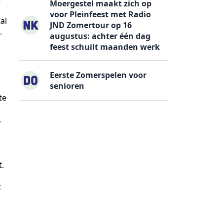
Moergestel maakt zich op
voor Pleinfeest met Radio
al
JND Zomertour op 16
.
augustus: achter één dag
feest schuilt maanden werk
Eerste Zomerspelen voor
senioren
te
,
t.
t