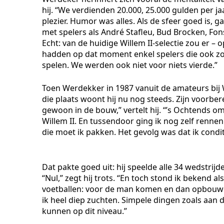
hij. “We verdienden 20.000, 25.000 gulden per j
plezier. Humor was alles. Als de sfeer goed is, 
met spelers als André Stafleu, Bud Brocken, Fon
Echt: van de huidige Willem II-selectie zou er –
hadden op dat moment enkel spelers die ook zom
spelen. We werden ook niet voor niets vierde.”
Toen Werdekker in 1987 vanuit de amateurs bij Wi
die plaats woont hij nu nog steeds. Zijn voorbe
gewoon in de bouw,” vertelt hij. “’s Ochtends o
Willem II. En tussendoor ging ik nog zelf rennen i
die moet ik pakken. Het gevolg was dat ik condi
Dat pakte goed uit: hij speelde alle 34 wedstri
“Nul,” zegt hij trots. “En toch stond ik bekend 
voetballen: voor de man komen en dan opbouwen.
ik heel diep zuchten. Simpele dingen zoals aan
kunnen op dit niveau.”