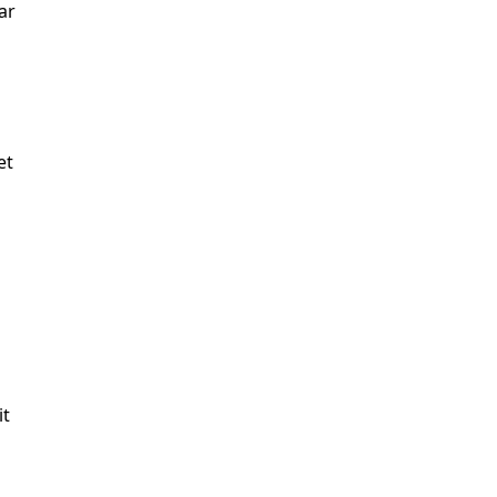
ar
et
it