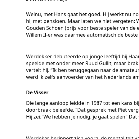
Welnu, met Hans gaat het goed. Hij werkt nu no
hij met pensioen. Maar laten we niet vergeten:
Gouden Schoen (prijs voor beste speler van de 
Willem II-er was daarmee automatisch de beste
Werdekker debuteerde op jonge leeftijd bij Haa
speelde met onder meer Ruud Gullit, maar brak 
vertelt hij. “Ik ben teruggegaan naar de amateu
werd ik zelfs aanvoerder van het Nederlands ama
De Visser
Die lange aanloop leidde in 1987 tot een kans bij 
doorbraak beleefde. “Dat gesprek met Piet verge
Hij zei: ‘We hebben je nodig, je gaat spelen.’ Da
Werdeker herinnert zich vooral de mentaliteit v