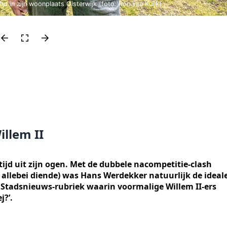
 in zijn woonplaats Oisterwijk (foto: Ron van Kuijk)
llem II
ltijd uit zijn ogen. Met de dubbele nacompetitie-clash
 allebei diende) was Hans Werdekker natuurlijk de ideal
 Stadsnieuws-rubriek waarin voormalige Willem II-ers
j?’.