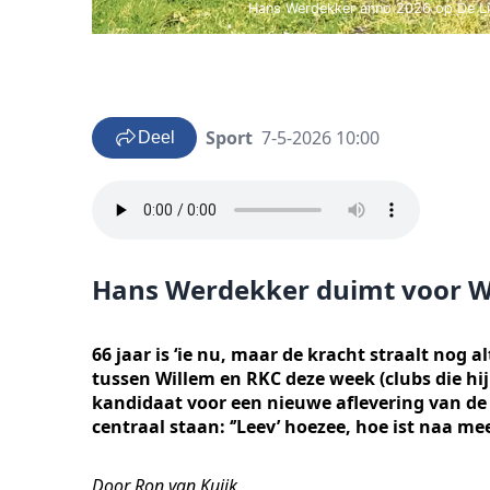
Hans Werdekker anno 2026 op De Lind
Sport
7-5-2026 10:00
Deel
Hans Werdekker duimt voor Wi
66 jaar is ‘ie nu, maar de kracht straalt nog a
tussen Willem en RKC deze week (clubs die hij
kandidaat voor een nieuwe aflevering van de
centraal staan: ‘’Leev’ hoezee, hoe ist naa mee
Door Ron van Kuijk