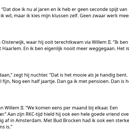
 “Dat doe ik nu al jaren en ik heb er geen seconde spijt van
k wil, maar ik kies mijn klussen zelf. Geen zwaar werk meer
n Oisterwijk, waar hij ooit terechtkwam via Willem II. “Ik ben
 Haarlem. En ik ben eigenlijk nooit meer weggegaan. Het i
edaan,” zegt hij nuchter. “Dat is het mooie als je handig bent.
ijn, Nog een half jaartje. Dan ga ik met pensioen. Dan is h
 Willem II. “We komen eens per maand bij elkaar. Een
r.” Aan zijn RKC-tijd hield hij ook een hele goede vriend ove
ig af in Amsterdam. Met Bud Brocken had ik ook een sterk
s is.”