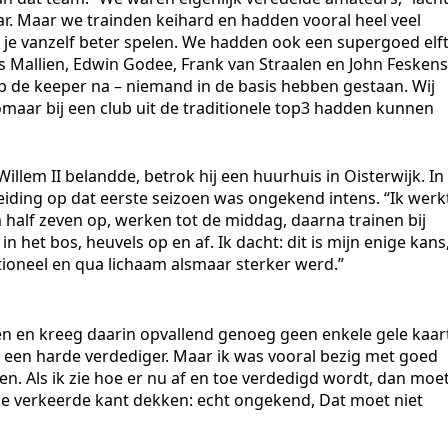
aar. Maar we trainden keihard en hadden vooral heel veel
ga je vanzelf beter spelen. We hadden ook een supergoed elft
s Mallien, Edwin Godee, Frank van Straalen en John Feskens
 op de keeper na – niemand in de basis hebben gestaan. Wij
aar bij een club uit de traditionele top3 hadden kunnen
llem II belandde, betrok hij een huurhuis in Oisterwijk. In
reiding op dat eerste seizoen was ongekend intens. “Ik werk
m half zeven op, werken tot de middag, daarna trainen bij
n het bos, heuvels op en af. Ik dacht: dit is mijn enige kans
tioneel en qua lichaam alsmaar sterker werd.”
jden en kreeg daarin opvallend genoeg geen enkele gele kaar
als een harde verdediger. Maar ik was vooral bezig met goed
 Als ik zie hoe er nu af en toe verdedigd wordt, dan moe
 de verkeerde kant dekken: echt ongekend, Dat moet niet