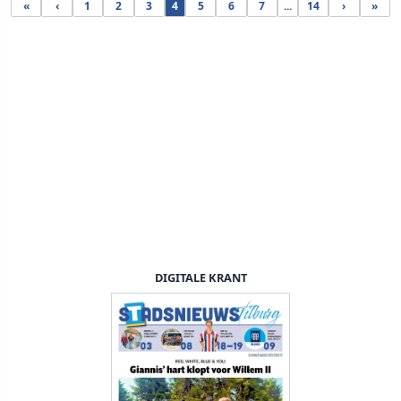
«
‹
1
2
3
4
5
6
7
...
14
›
»
DIGITALE KRANT