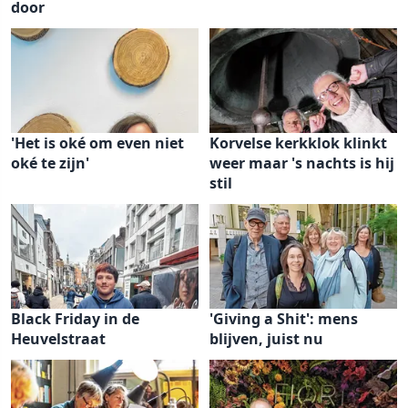
door
'Het is oké om even niet
Korvelse kerkklok klinkt
oké te zijn'
weer maar 's nachts is hij
stil
Black Friday in de
'Giving a Shit': mens
Heuvelstraat
blijven, juist nu