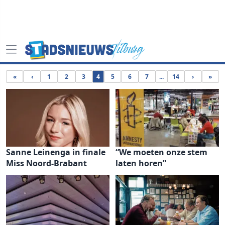
«
‹
1
2
3
4
5
6
7
...
14
›
»
Sanne Leinenga in finale
“We moeten onze stem
Miss Noord-Brabant
laten horen”