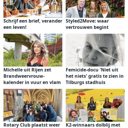
Schrijf een brief, verander
Styled2Move: waar
een leven!
vertrouwen begint
Michelle uit Rijen zet
Femicide-docu 'Niet uit
Brandweervrouw-
het niets' gratis te zien in
kalender in vuur en vlam
Tilburgs stadhuis
Rotary Club plaatst weer
K2-winnaars dolblij met