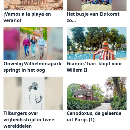
¡Vamos a la playa en
Het busje van Els komt
verano!
zo…
Onveilig Wilhelminapark
Giannis' hart klopt voor
springt in het oog
Willem II
Tilburgers over
Cenodoxus, de geleerde
vrijheidsstrijd in twee
uit Parijs (1)
werelddelen