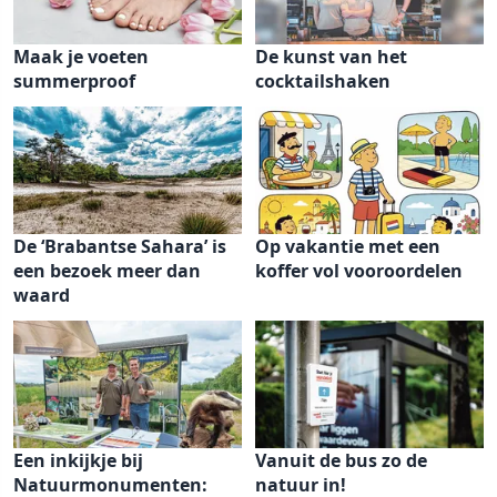
Maak je voeten
De kunst van het
summerproof
cocktailshaken
De ‘Brabantse Sahara’ is
Op vakantie met een
een bezoek meer dan
koffer vol vooroordelen
waard
Een inkijkje bij
Vanuit de bus zo de
Natuurmonumenten:
natuur in!