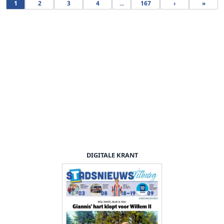
1
2
3
4
...
167
›
»
DIGITALE KRANT