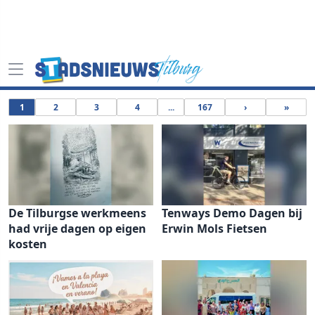
1
2
3
4
...
167
›
»
De Tilburgse werkmeens
Tenways Demo Dagen bij
had vrije dagen op eigen
Erwin Mols Fietsen
kosten