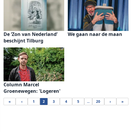
De ‘Zon van Nederland’
We gaan naar de maan
beschijnt Tilburg
Column Marcel
Groenewegen: 'Logeren'
«
‹
1
2
3
4
5
...
20
›
»