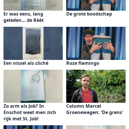
Er was eens, lang
De grote boodschap
geleden… de Rèèt
Een nissel als cliché
Roze flamingo
Zo arm als Job? In
Column Marcel
Enschot weet men zich
Groenewegen: 'De grens'
rijk met St. Job!